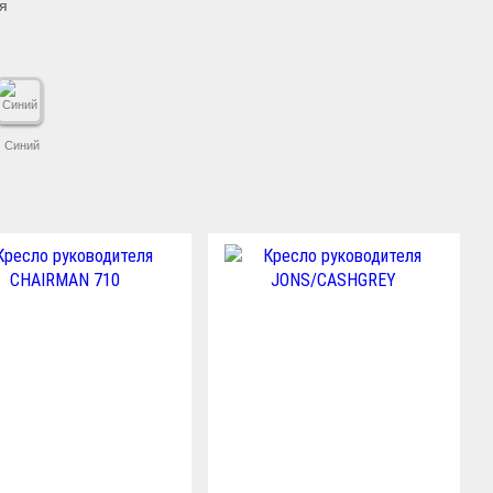
я
Синий