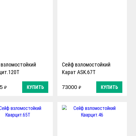
 взломостойкий
Сейф взломостойкий
цит.120T
Карат ASK.67T
x440x430мм
75
73000
КУПИТЬ
КУПИТЬ
₽
₽