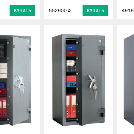
333
1550х734х333
552900
491
КУПИТЬ
КУПИТЬ
₽