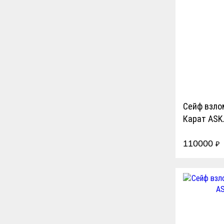
Сейф взло
Карат ASK
Устойчивы
110000
класса
₽