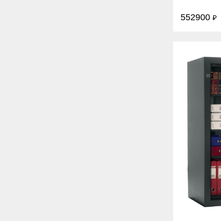
1550х734х
552900
₽