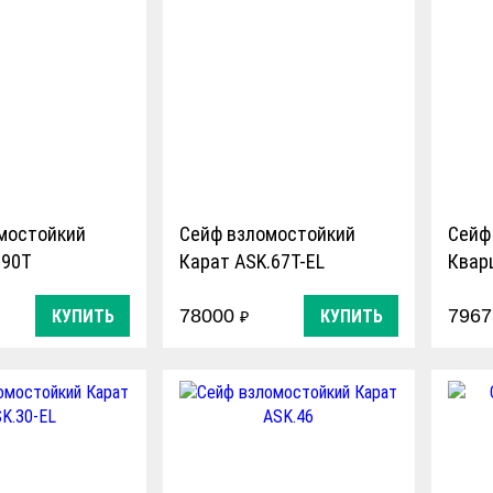
мостойкий
Сейф взломостойкий
Сейф
.90T
Карат ASK.67T-EL
Квар
й к взлому 1
1200
78000
796
КУПИТЬ
КУПИТЬ
₽