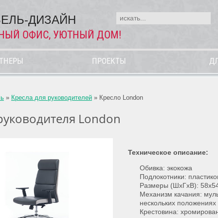
ЕЛЬ-ДИЗАЙН
НЫЙ ОФИС, УЮТНЫЙ ДОМ!
РТНЕРЫ
ПРОЕКТЫ
Д
ль
»
Кресла для руководителей
»
Кресло London
руководителя London
Техническое описание:
Обивка: экокожа
Подлокотники: пластико
Размеры (ШхГхВ): 58x5
Механизм качания: мул
нескольких положениях 
Крестовина: хромирова