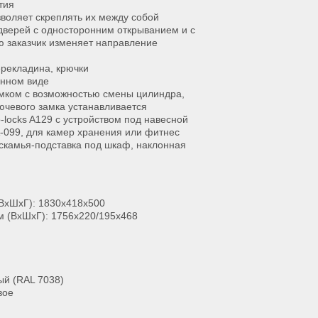
тия
воляет скреплять их между собой
дверей с односторонним открыванием и с
 заказчик изменяет направление
ерекладина, крючки
анном виде
амком с возможностью смены цилиндра,
лючевого замка устанавливается
-locks A129 с устройством под навесной
А-099, для камер хранения или фитнес
 скамья-подставка под шкаф, наклонная
ВхШхГ): 1830x418x500
м (ВхШхГ): 1756x220/195x468
ый (RAL 7038)
вое