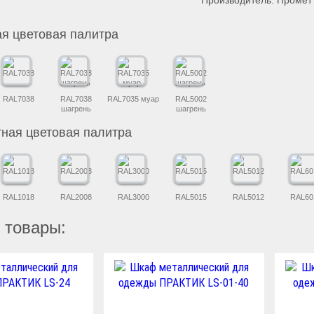
Производитель: Промет
я цветовая палитра
RAL7038
RAL7038
RAL7035 муар
RAL5002
шагрень
шагрень
ная цветовая палитра
RAL1018
RAL2008
RAL3000
RAL5015
RAL5012
RAL60
 товары: