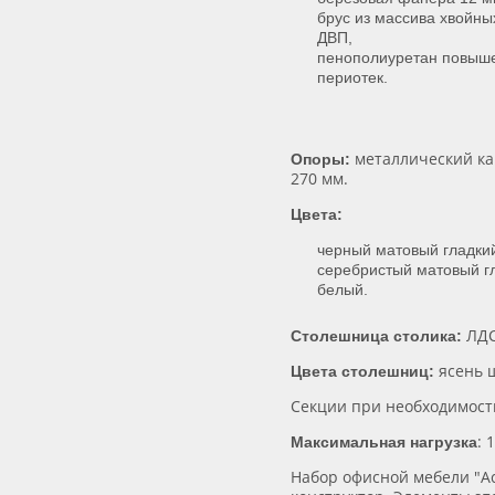
брус из массива хвойны
ДВП,
пенополиуретан повыше
периотек.
металлический ка
Опоры:
270 мм.
Цвета:
черный матовый гладки
серебристый матовый г
белый.
ЛДС
Столешница столика:
ясень 
Цвета столешниц:
Секции при необходимост
: 
Максимальная нагрузка
Набор офисной мебели "Ас