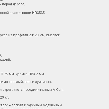
х пород дерева,
нной эластичности HR3535,
ркас из профиля 20*20 мм, высотой
й,
ладкий,
П 25 мм, кромка ПВХ 2 мм.
шимо светлый, венге луизиана.
и скрепляются соединителями A-Con.
120 кг.
тро" – легкий и удобный модульный