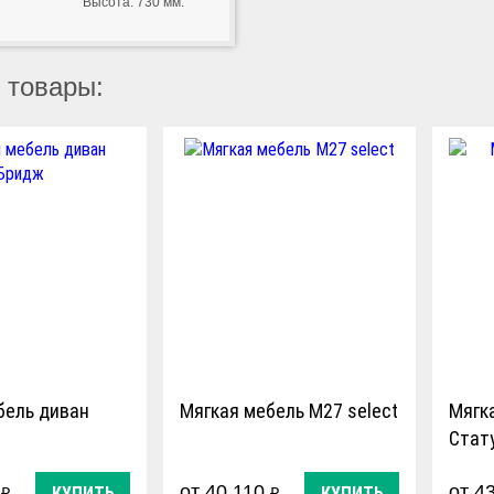
Высота: 730 мм.
 товары:
бель диван
Мягкая мебель M27 select
Мягк
Стат
9
от 40 110
от 4
КУПИТЬ
КУПИТЬ
₽
₽