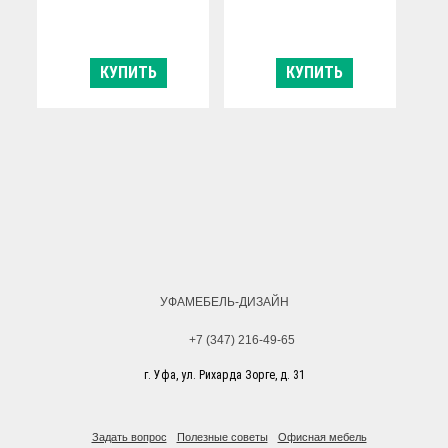
КУПИТЬ
КУПИТЬ
Ограничение по
Ограничение по
весу:
весу:
120 кг
100 кг
Тип механизма
Тип механизма
качания:
качания:
фиксация в заданном
фиксация в заданном
положении
положении
Производитель:
Производитель:
Россия
Россия
УФАМЕБЕЛЬ-ДИЗАЙН
+7 (347) 216-49-65
г. Уфа, ул. Рихарда Зорге, д. 31
Задать вопрос
Полезные советы
Офисная мебель