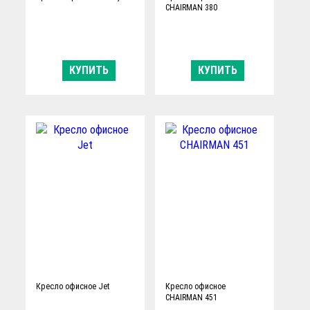
CHAIRMAN 380
КУПИТЬ
КУПИТЬ
Ограничение по
Ограничение по
весу:
весу:
120 кг
100 кг
Тип механизма
Тип механизма
качания:
качания:
фиксация в заданном
пружинно-винтовой
положении
Производитель:
Производитель:
Россия
Россия
Кресло офисное Jet
Кресло офисное
CHAIRMAN 451