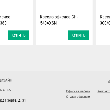
исное
Кресло офисное CH-
Крес
380
540AXSN
300/
КУПИТЬ
КУПИТЬ
е по весу:
Ограничение по весу:
Огран
120 кг
120 кг
зма качания:
Тип механизма качания:
Тип м
интовой
пружинно-винтовой
пружи
тель:
Производитель:
Прои
Россия
Росси
ДИЗАЙН
З
16-49-65
Офисная мебель
Компьют
Стулья офисные
арда Зорге, д. 31