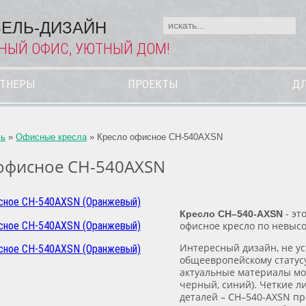
ЕЛЬ-ДИЗАЙН
НЫЙ ОФИС, УЮТНЫЙ ДОМ!
РТНЕРЫ
ПРОЕКТЫ
ДЛ
ль
»
Офисные кресла
»
Кресло офисное CH-540AXSN
офисное CH-540AXSN
- эт
Кресло СН–540-AXSN
офисное кресло по невысо
Интересный дизайн, не у
общеевропейскому статусу
актуальные материалы мо
черный, синий). Четкие 
деталей – СН–540-AXSN пр