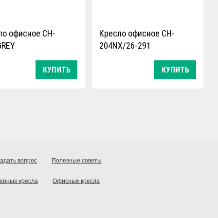
ло офисное CH-
Кресло офисное CH-
GREY
204NX/26-291
КУПИТЬ
КУПИТЬ
ичение по весу:
Ограничение по весу:
100 кг
еханизма качания:
Тип механизма качания:
нно-винтовой
регулировка глубины
зводитель:
Производитель:
я
Россия
адать вопрос
Полезные советы
ерные кресла
Офисные кресла