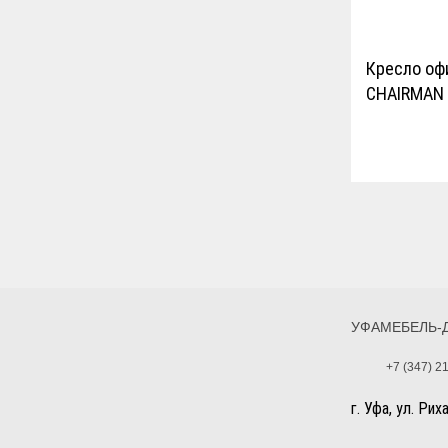
Кресло оф
CHAIRMAN 
Ограничени
100 кг
Тип механи
пружинно-в
Производи
Россия
УФАМЕБЕЛЬ-
+7 (347) 2
г. Уфа, ул. Рих