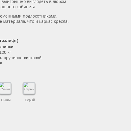
т выигрышно выглядеть в любом
машнего кабинета.
ременными подлокотниками,
 материала, что и каркас кресла.
(газлифт)
спинки
120 кг
я:
пружинно-винтовой
я
Синий
Серый