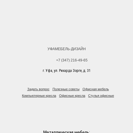
120 кг
120 кг
Тип механизма
Тип механизма
качания:
качания:
фиксация в заданном
фиксация в заданном
положении
положении
Производитель:
Производитель:
Россия
Россия
УФАМЕБЕЛЬ-ДИЗАЙН
+7 (347) 216-49-65
г. Уфа, ул. Рихарда Зорге, д. 31
Задать вопрос
Полезные советы
Офисная мебель
Компьютерные кресла
Офисные кресла
Стулья офисные
Металлическая мебель: