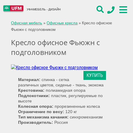
УФАМЕБЕЛЬ - ДИЗАЙН
Офисная мебель
»
Офисные кресла
»
Кресло офисное
Фьюжн с подголовником
Кресло офисное Фьюжн с
подголовником
КУПИТЬ
Материал:
спинка - сетка
различных цветов, сиденье - ткань, экокожа
Крестовина:
полиамидная опора
Подлокотники:
пластик, регулируемые по
высоте
Колесная опора:
прорезиненные колеса
Ограничение по весу:
120 кг
Тип механизма качания:
синхромеханизм
Производитель:
Россия