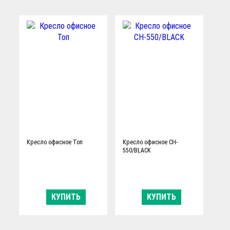
весу:
весу:
120 кг
120 кг
Тип механизма
Тип механизма
качания:
качания:
фиксация в заданном
пружинно-винтовой
положении
Производитель:
Производитель:
Россия
Россия
Кресло офисное Топ
Кресло офисное CH-
550/BLACK
КУПИТЬ
КУПИТЬ
Ограничение по
Ограничение по
весу:
весу: