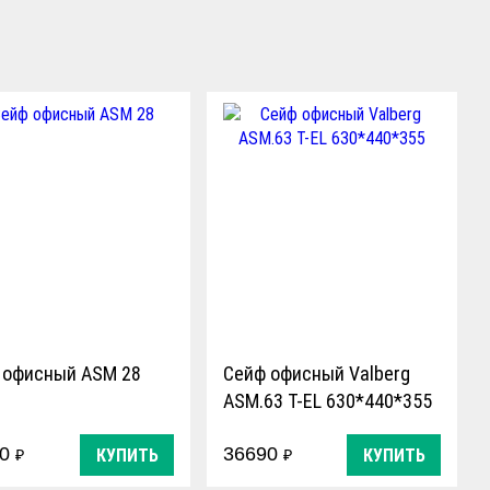
 офисный ASM 28
Сейф офисный Valberg
ASM.63 T-EL 630*440*355
90
36690
КУПИТЬ
КУПИТЬ
₽
₽