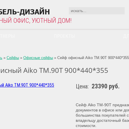
БЕЛЬ-ДИЗАЙН
НЫЙ ОФИС, УЮТНЫЙ ДОМ!
РТНЕРЫ
ПРОЕКТЫ
ДЛ
ль
»
Сейфы
»
Офисные сейфы
»
Сейф офисный Aiko TM.90T 900*440*355
исный Aiko TM.90T 900*440*355
23390 руб.
Цена:
Сейф Aiko TM-90T предназн
документов в офисе или до
большинства покупателей с
владельцу достаточный ба
стоимости.