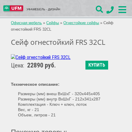
УФАМЕБЕЛЬ - ДИЗАЙН
Офисная мебель
»
Сейфы
»
Огнестойкие сейфы
»
Сейф
огнестойкий FRS 32CL
Сейф огнестойкий FRS 32CL
22890 руб.
Цена:
КУПИТЬ
Техническое описание:
Размеры (мм)
внеш ВхШхГ -
320х445х405
Размеры (мм)
внутр ВхШхГ -
212х341х287
Комплектация -
Ключ + ключ, лоток
Вес,
кг - 21
Объем, литров - 21