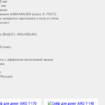
 5 мм
2 мм
вания
амком KABA MAUER (класс А. ГОСТ)
 анкерного крепления к полу и стене
остест
м (ВхШхГ): 456x436x301
0 класс
ого с эффектом молотковой эмали
вое
т
(Россия)