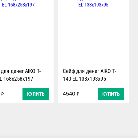
для денег AIKO T-
Сейф для денег AIKO T-
EL 168x258x197
140 EL 138х193х95
0
4540
КУПИТЬ
КУПИТЬ
₽
₽