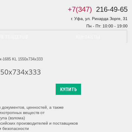
+7(347)
216-49-65
г. Уфа, ул. Рихарда Зорге, 31
Пн - Пт: 10:00 - 19:00
Я ТЕНДЕРОВ
КОНТАКТЫ
ж-1685 KL 1550х734х333
550х734х333
КУПИТЬ
документов, ценностей, а также
сихотропных веществ от
упа (взлома)
сийских производителей и поставщиков
м безопасности