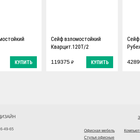
мостойкий
Сейф взломостойкий
Сейф
Кварцит.120Т/2
Рубе
1200x440x430мм
119375
428
КУПИТЬ
КУПИТЬ
₽
ДИЗАЙН
З
16-49-65
Офисная мебель
Компьют
Стулья офисные