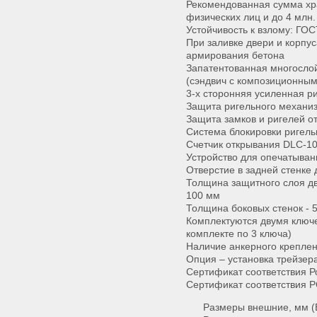
Рекомендованная сумма хра
физических лиц и до 4 млн.
Устойчивость к взлому: ГОС
При заливке двери и корпу
армирования бетона
Запатентованная многослой
(сэндвич с композиционны
3-х сторонняя усиленная р
Защита ригельного механи
Защита замков и ригелей о
Система блокировки ригель
Счетчик открывания DLC-1
Устройство для опечатыван
Отверстие в задней стенке 
Толщина защитного слоя дв
100 мм
Толщина боковых стенок - 
Комплектуются двумя ключ
комплекте по 3 ключа)
Наличие анкерного креплен
Опция – установка трейзер
Сертификат соответствия Р
Сертификат соответствия 
Размеры внешние, мм (