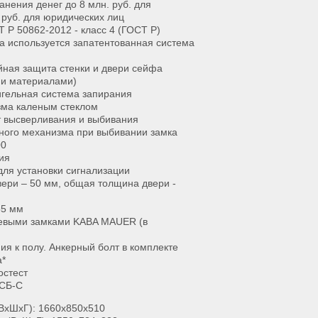
нения денег до 8 млн. руб. для
 руб. для юридических лиц
Т Р 50862-2012 - класс 4 (ГОСТ Р)
са используется запатентованная система
ная защита стенки и двери сейфа
ми материалами)
игельная система запирания
зма каленым стеклом
т высверливания и выбивания
ного механизма при выбивании замка
00
ия
для установки сигнализации
ери – 50 мм, общая толщина двери -
55 мм
евыми замками KABA MAUER (в
ия к полу. Анкерный болт в комплекте
а*
остест
РСБ-С
ВхШхГ): 1660x850x510