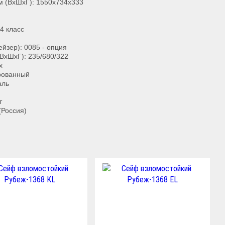
м (ВхШхГ): 1550x734x333
4 класс
йзер): 0085 - опция
ВхШхГ): 235/680/322
х
ированный
аль
т
(Россия)