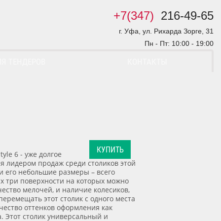
+7(347)
216-49-65
г. Уфа, ул. Рихарда Зорге, 31
Пн - Пт: 10:00 - 19:00
ЛЯ ТЕНДЕРОВ
КОНТАКТЫ
КУПИТЬ
yle 6 - уже долгое
я лидером продаж среди столиков этой
и его небольшие размеры – всего
лых три поверхности на которых можно
ество мелочей, и наличие колесиков,
перемещать этот столик с одного места
ичество оттенков оформления как
а. Этот столик универсальный и