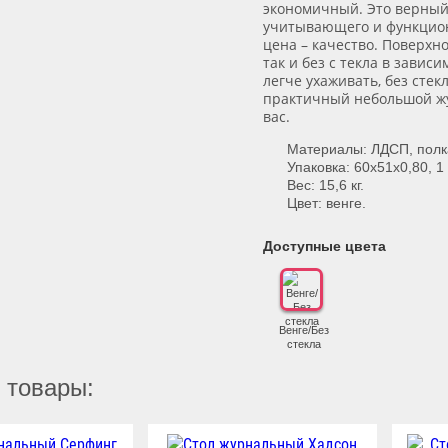
экономичный. Это верный
учитывающего и функцио
цена – качество. Поверхно
так и без с текла в завис
легче ухаживать, без стек
практичный небольшой жу
вас.
Материалы: ЛДСП, полк
Упаковка: 60х51х0,80, 1
Вес: 15,6 кг.
Цвет: венге.
Доступные цвета
Венге/Без
стекла
 товары: