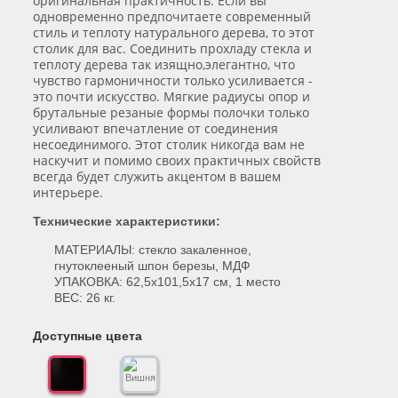
оригинальная практичность. Если вы
одновременно предпочитаете современный
стиль и теплоту натурального дерева, то этот
столик для вас. Соединить прохладу стекла и
теплоту дерева так изящно,элегантно, что
чувство гармоничности только усиливается -
это почти искусство. Мягкие радиусы опор и
брутальные резаные формы полочки только
усиливают впечатление от соединения
несоединимого. Этот столик никогда вам не
наскучит и помимо своих практичных свойств
всегда будет служить акцентом в вашем
интерьере.
Технические характеристики:
МАТЕРИАЛЫ: стекло закаленное,
гнутоклееный шпон березы, МДФ
УПАКОВКА: 62,5х101,5х17 см, 1 место
ВЕС: 26 кг.
Доступные цвета