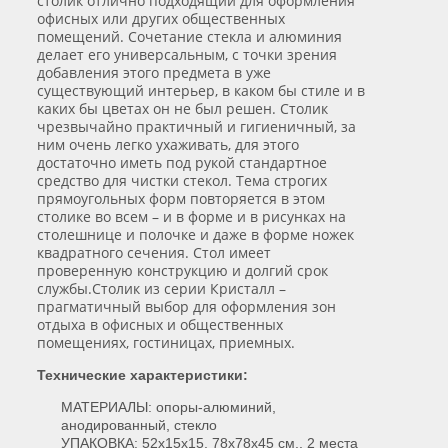
столик отлично подходящий для оформления
офисных или других общественных
помещений. Сочетание стекла и алюминия
делает его универсальным, с точки зрения
добавления этого предмета в уже
существующий интерьер, в каком бы стиле и в
каких бы цветах он не был решен. Столик
чрезвычайно практичный и гигиеничный, за
ним очень легко ухаживать, для этого
достаточно иметь под рукой стандартное
средство для чистки стекол. Тема строгих
прямоугольных форм повторяется в этом
столике во всем – и в форме и в рисунках на
столешнице и полочке и даже в форме ножек
квадратного сечения. Стол имеет
проверенную конструкцию и долгий срок
службы.Столик из серии Кристалл –
прагматичный выбор для оформления зон
отдыха в офисных и общественных
помещениях, гостиницах, приемных.
Технические характеристики:
МАТЕРИАЛЫ: опоры-алюминий,
анодированный, стекло
УПАКОВКА: 52х15х15, 78х78х45 см., 2 места